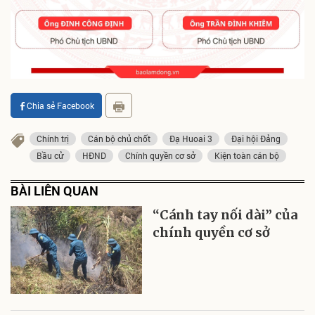
Chia sẻ Facebook
Chính trị
Cán bộ chủ chốt
Đạ Huoai 3
Đại hội Đảng
Bầu cử
HĐND
Chính quyền cơ sở
Kiện toàn cán bộ
BÀI LIÊN QUAN
“Cánh tay nối dài” của
chính quyền cơ sở