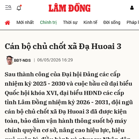
Mới nhất
Chính trị
Thời sự
Kinh tế
Đời sống
Pháp 
Gửi bình luận
Cán bộ chủ chốt xã Đạ Huoai 3
06/05/2026 16:29
BĐT-NDS
Sau thành công của Đại hội Đảng các cấp
nhiệm kỳ 2025 - 2030 và cuộc bầu cử đại biểu
Quốc hội khóa XVI, đại biểu HĐND các cấp
Hủy
Gửi
tỉnh Lâm Đồng nhiệm kỳ 2026 - 2031, đội ngũ
cán bộ chủ chốt xã Đạ Huoai 3 đã được kiện
toàn, bảo đảm vận hành thông suốt bộ máy
chính quyền cơ sở, nâng cao hiệu lực, hiệu