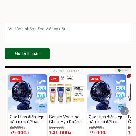
Gửi bình luận
ADVERTISEMENT
-63%
-6%
-63%
Quạt tích điện kẹp
Serum Vaseline
Quạt tích điện kẹp
Bơm
bàn mini để bàn
Gluta-Hya Dưỡng
bàn mini để bàn
Ô T
Da Sáng Mịn Sau 7
MED
219.000
150.000
219.000
2.69
đ
đ
đ
Ngày
12.
79.000
141.000
79.000
1.
đ
đ
đ