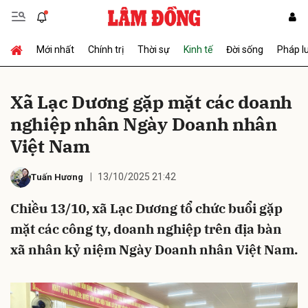
Mới nhất
Chính trị
Thời sự
Kinh tế
Đời sống
Pháp l
Gửi bình luận
Xã Lạc Dương gặp mặt các doanh
nghiệp nhân Ngày Doanh nhân
Việt Nam
13/10/2025 21:42
Tuấn Hương
Chiều 13/10, xã Lạc Dương tổ chức buổi gặp
Hủy
Gửi
mặt các công ty, doanh nghiệp trên địa bàn
xã nhân kỷ niệm Ngày Doanh nhân Việt Nam.