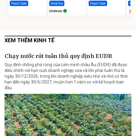
Flash Sale
Deal hot
Flash Sale
Hot 
Unilever
XEM THÊM KINH TẾ
Chạy nước rút tuân thủ quy định EUDR
Quy định chống phá rừng của Liên minh châu Âu (EUDR) đã được
điều chỉnh với hạn cuối doanh nghiệp vừa và lớn phải tuân thủ là
ngày 30/12/2026, trong khi doanh nghiệp siêu nhỏ và nhỏ có thời
hạn đến ngày 30/6/2027, muộn hơn 1 năm so với kế hoạch ban
đầu.