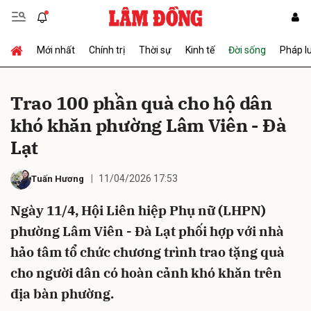
Mới nhất
Chính trị
Thời sự
Kinh tế
Đời sống
Pháp l
Gửi bình luận
Trao 100 phần quà cho hộ dân
khó khăn phường Lâm Viên - Đà
Lạt
11/04/2026 17:53
Tuấn Hương
Ngày 11/4, Hội Liên hiệp Phụ nữ (LHPN)
Hủy
Gửi
phường Lâm Viên - Đà Lạt phối hợp với nhà
hảo tâm tổ chức chương trình trao tặng quà
cho người dân có hoàn cảnh khó khăn trên
địa bàn phường.