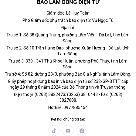
BÁO LÂM ĐỒNG ĐIỆN TỬ
Giám đốc: Lê Huy Toàn
Phó Giám đốc phụ trách báo điện tử: Vũ Ngọc Tú
Địa chỉ:
Trụ sở 1: Số 38 Quang Trung, phường Lâm Viên - Đà Lạt, tỉnh Lâm
Đồng.
Trụ sở 2: Số 10 Trần Hưng Đạo, phường Xuân Hương - Đà Lạt, tỉnh
Lâm Đồng.
Trụ sở 3: 339 - 341 Thủ Khoa Huân, phường Phú Thủy, tỉnh Lâm
Đồng.
Trụ sở 4: Số 82, đường 23/3, phường Bắc Gia Nghĩa, tỉnh Lâm Đồng.
Giấy phép hoạt động báo in và báo điện tử số 232/GP-BTTT cấp
ngày 29 tháng 8 năm 2024 của Bộ Thông tin và Truyền thông.
Điện thoại: (0263) 3822473; (0263) 3810443 - Fax: (0263)
3827608.
Hotline: 0977885454
Kết nối chúng tôi tại: