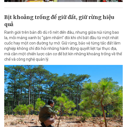
Bịt khoảng trống để giữ đất, giữ rừng hiệu
quả
Ranh giới trên bản đồ dù rõ nét đến đâu, nhưng giữa núi rừng bao
la, mỗi mảng xanh bị “gặm nhấm” đôi khi chỉ bắt đầu từ một nhát
cuốc hay một con đường tự mở. Giữ rừng, bảo vệ từng tấc đất lâm
nghiệp không chỉ đòi hỏi những hành động quyết liệt tại thực địa,
mà cần một chiến lược căn cơ để bịt kín những khoảng trống về thể
chế và công nghệ quản lý.