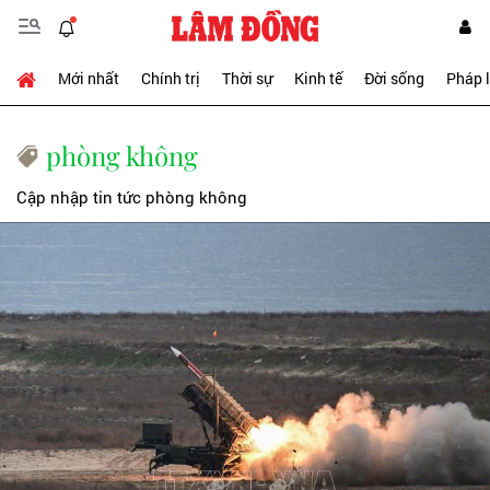
Mới nhất
Chính trị
Thời sự
Kinh tế
Đời sống
Pháp 
phòng không
Cập nhập tin tức phòng không