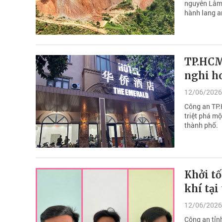
nguyên Lâm 
hành lang an
TP.HCM
nghi h
12/06/2026
Công an TP.
triệt phá mộ
thành phố.
Khởi tố
khí tại
12/06/2026
Công an tỉn