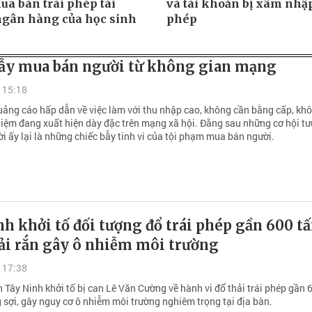
ua bán trái phép tài
và tài khoản bị xâm nhập
gân hàng của học sinh
phép
ẫy mua bán người từ không gian mạng
 15:18
uảng cáo hấp dẫn về việc làm với thu nhập cao, không cần bằng cấp, kh
hiệm đang xuất hiện dày đặc trên mạng xã hội. Đằng sau những cơ hội t
i ấy lại là những chiếc bẫy tinh vi của tội phạm mua bán người.
h khởi tố đối tượng đổ trái phép gần 600 t
ải rắn gây ô nhiễm môi trường
 17:38
 Tây Ninh khởi tố bị can Lê Văn Cường về hành vi đổ thải trái phép gần 
 sợi, gây nguy cơ ô nhiễm môi trường nghiêm trọng tại địa bàn.