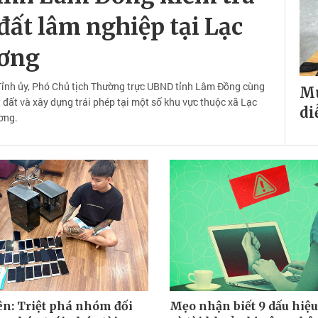
đất lâm nghiệp tại Lạc
ơng
Tỉnh ủy, Phó Chủ tịch Thường trực UBND tỉnh Lâm Đồng cùng
Mu
t đất và xây dựng trái phép tại một số khu vực thuộc xã Lạc
di
ơng.
n: Triệt phá nhóm đối
Mẹo nhận biết 9 dấu hiệu 