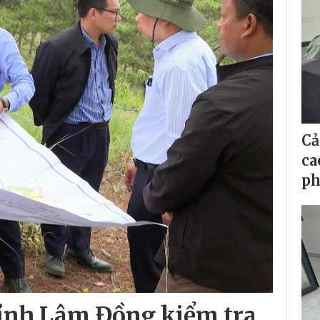
Cả
ca
ph
ỉnh Lâm Đồng kiểm tra