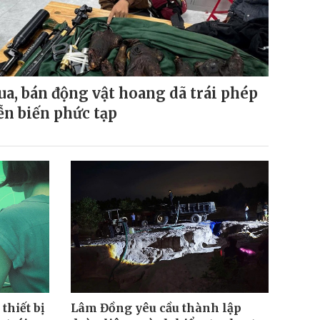
a, bán động vật hoang dã trái phép
ễn biến phức tạp
thiết bị
Lâm Đồng yêu cầu thành lập