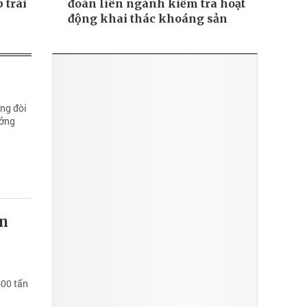
 trái
đoàn liên ngành kiểm tra hoạt
động khai thác khoáng sản
ĐỌC NHIỀU
ông đòi
ưởng
ấn
600 tấn