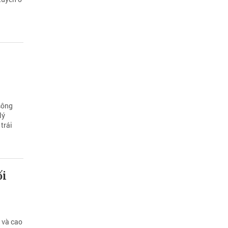
sông
lý
trái
ối
 và cao