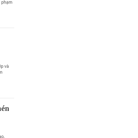
vi phạm
ép và
àn
nén
ạo,