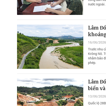
nước ngoài.
Lâm Đồ
khoáng
16/06/2026
Trước nhu cầ
Krông Nô. T
nhằm bảo đả
phép.
Lâm Đồn
biển và
13/06/2026
Quốc lộ 28B