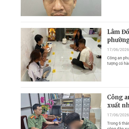
Lâm Đồn
phường
17/06/2026
Công an phư
tượng có hàn
Công a
xuất nh
17/06/2026
Trong 6 thá
công dân xuấ