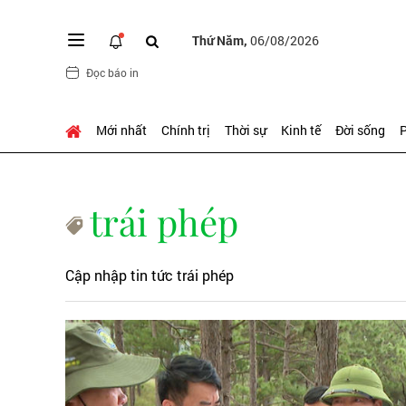
Thứ Năm,
06/08/2026
Đọc báo in
Mới nhất
Chính trị
Thời sự
Kinh tế
Đời sống
P
trái phép
Cập nhập tin tức trái phép