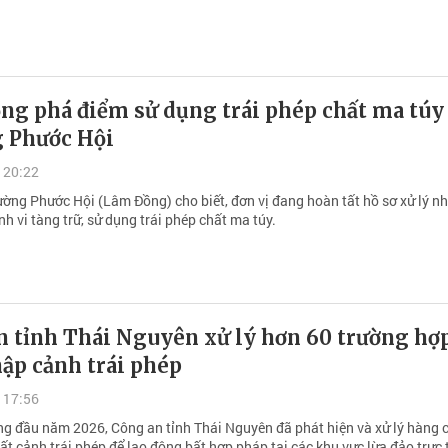
g phá điểm sử dụng trái phép chất ma túy 
 Phước Hội
 20:22
ờng Phước Hội (Lâm Đồng) cho biết, đơn vị đang hoàn tất hồ sơ xử lý n
h vi tàng trữ, sử dụng trái phép chất ma túy.
n tỉnh Thái Nguyên xử lý hơn 60 trường hợ
ập cảnh trái phép
 17:56
ng đầu năm 2026, Công an tỉnh Thái Nguyên đã phát hiện và xử lý hàng 
t cảnh trái phép để lao động bất hợp pháp tại các khu vực lừa đảo trực 