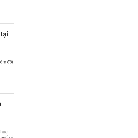
tại
hóm đối
p
chục
tuyến ở