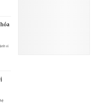
 hóa
ành vi
ị
 hệ