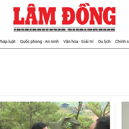
háp luật
Quốc phòng - An ninh
Văn hóa - Giải trí
Du lịch
Chính 