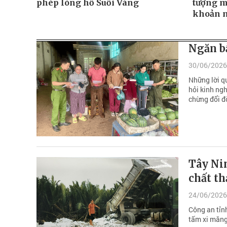
phép lòng hồ Suối Vàng
tượng m
khoản n
Ngăn b
30/06/2026
Những lời q
hỏi kinh ng
chừng đổi đờ
Tây Nin
chất th
24/06/2026
Công an tỉnh
tấm xi măng