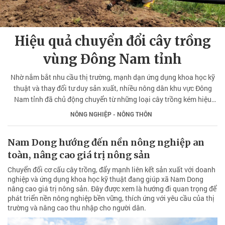
Hiệu quả chuyển đổi cây trồng
vùng Đông Nam tỉnh
Nhờ nắm bắt nhu cầu thị trường, mạnh dạn ứng dụng khoa học kỹ
thuật và thay đổi tư duy sản xuất, nhiều nông dân khu vực Đông
Nam tỉnh đã chủ động chuyển từ những loại cây trồng kém hiệu
quả sang cây có giá trị kinh tế cao hơn. Những mô hình mới không
NÔNG NGHIỆP - NÔNG THÔN
chỉ nâng cao thu nhập mà còn mở ra hướng phát triển nông nghiệp
bền vững.
Nam Dong hướng đến nền nông nghiệp an
toàn, nâng cao giá trị nông sản
Chuyển đổi cơ cấu cây trồng, đẩy mạnh liên kết sản xuất với doanh
nghiệp và ứng dụng khoa học kỹ thuật đang giúp xã Nam Dong
nâng cao giá trị nông sản. Đây được xem là hướng đi quan trọng để
phát triển nền nông nghiệp bền vững, thích ứng với yêu cầu của thị
trường và nâng cao thu nhập cho người dân.