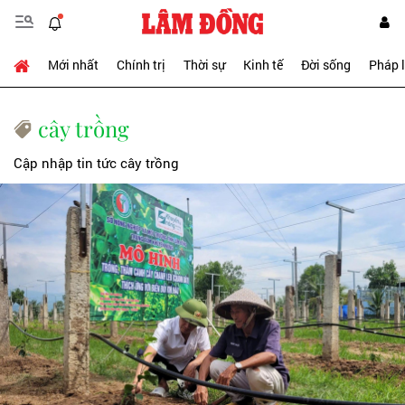
Mới nhất
Chính trị
Thời sự
Kinh tế
Đời sống
Pháp 
cây trồng
Cập nhập tin tức cây trồng