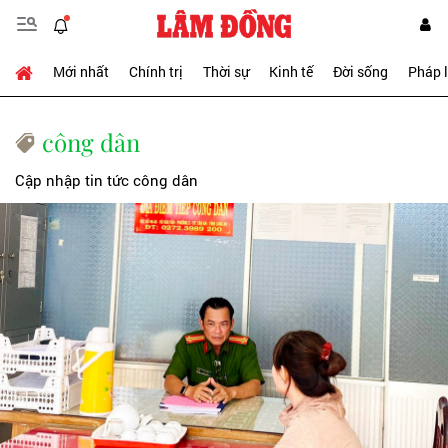
Mới nhất
Chính trị
Thời sự
Kinh tế
Đời sống
Pháp 
công dân
Cập nhập tin tức công dân