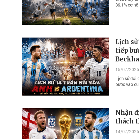
39,1% cơ hộ
Lịch sử
tiếp bư
Beckh
15/07/2026
Lịch sử đối
bước vào cu
Nhận đ
thách t
14/07/2026