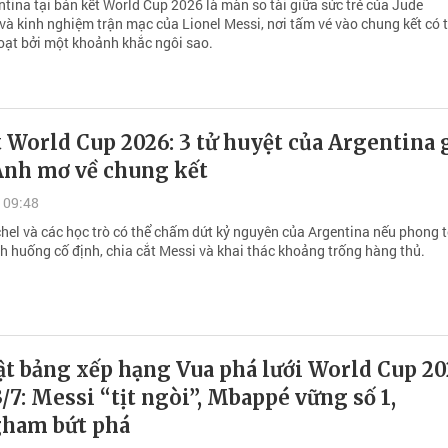
tina tại bán kết World Cup 2026 là màn so tài giữa sức trẻ của Jude
và kinh nghiệm trận mạc của Lionel Messi, nơi tấm vé vào chung kết có 
oạt bởi một khoảnh khắc ngôi sao.
 World Cup 2026: 3 tử huyệt của Argentina 
Anh mơ về chung kết
 09:48
el và các học trò có thể chấm dứt kỷ nguyên của Argentina nếu phong 
nh huống cố định, chia cắt Messi và khai thác khoảng trống hàng thủ.
ật bảng xếp hạng Vua phá lưới World Cup 2
/7: Messi “tịt ngòi”, Mbappé vững số 1,
gham bứt phá