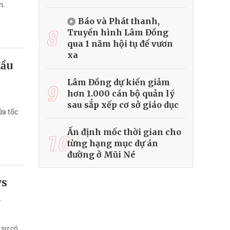
n.
Báo và Phát thanh,
8
Truyền hình Lâm Đồng
qua 1 năm hội tụ để vươn
xa
đầu
Lâm Đồng dự kiến giảm
9
hơn 1.000 cán bộ quản lý
sau sắp xếp cơ sở giáo dục
ữa tốc
Ấn định mốc thời gian cho
10
từng hạng mục dự án
đường ở Mũi Né
vs
i
 sư có