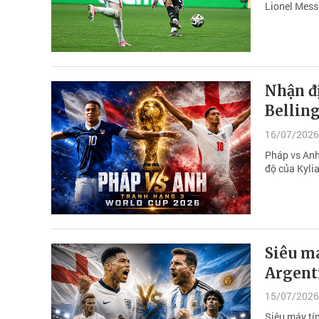
Lionel Mess
Nhận đ
Bellin
16/07/2026
Pháp vs Anh
độ của Kyli
Siêu má
Argent
15/07/2026
Siêu máy tí