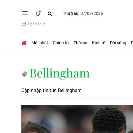
Thứ Sáu,
07/08/2026
Đọc báo in
Mới nhất
Chính trị
Thời sự
Kinh tế
Đời sống
P
Bellingham
Cập nhập tin tức Bellingham