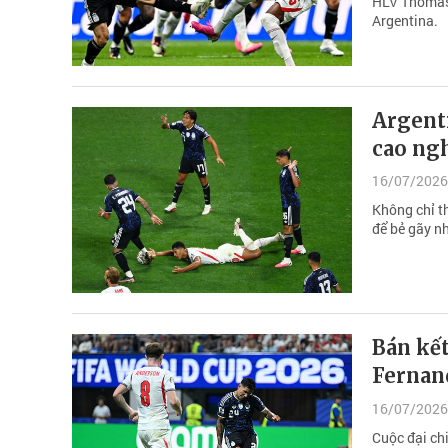
HLV Thomas 
Argentina.
Argent
cao ngh
16/07/2026
Không chỉ th
để bẻ gãy nh
Bán kế
Fernan
16/07/2026
Cuộc đại chi