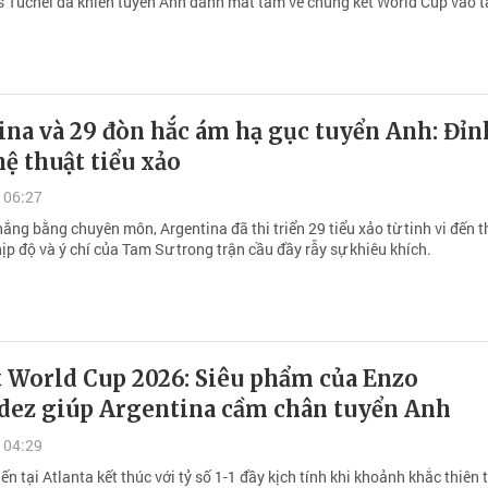
Tuchel đã khiến tuyển Anh đánh mất tấm vé chung kết World Cup vào t
ina và 29 đòn hắc ám hạ gục tuyển Anh: Đỉn
ệ thuật tiểu xảo
 06:27
ắng bằng chuyên môn, Argentina đã thi triển 29 tiểu xảo từ tinh vi đến 
ịp độ và ý chí của Tam Sư trong trận cầu đầy rẫy sự khiêu khích.
t World Cup 2026: Siêu phẩm của Enzo
dez giúp Argentina cầm chân tuyển Anh
 04:29
ến tại Atlanta kết thúc với tỷ số 1-1 đầy kịch tính khi khoảnh khắc thiên 