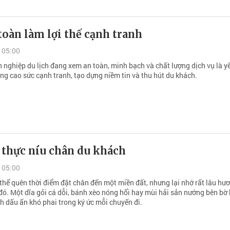
toàn làm lợi thế cạnh tranh
 05:00
 nghiệp du lịch đang xem an toàn, minh bạch và chất lượng dịch vụ là y
âng cao sức cạnh tranh, tạo dựng niềm tin và thu hút du khách.
 thực níu chân du khách
 05:00
thể quên thời điểm đặt chân đến một miền đất, nhưng lại nhớ rất lâu hươ
đó. Một dĩa gỏi cá dỗi, bánh xèo nóng hổi hay mùi hải sản nướng bên bờ 
h dấu ấn khó phai trong ký ức mỗi chuyến đi.