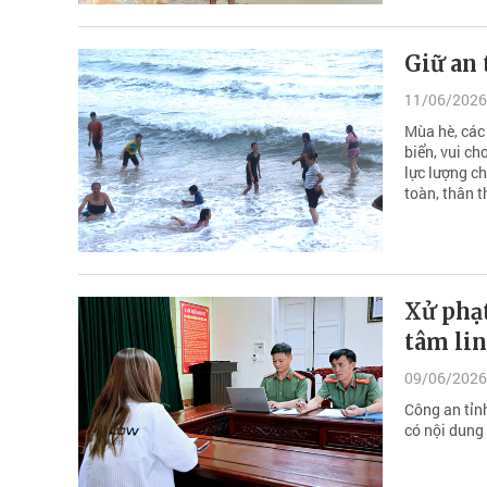
Giữ an 
11/06/2026
Mùa hè, các
biển, vui c
lực lượng c
toàn, thân t
Xử phạt
tâm lin
09/06/2026
Công an tỉnh
có nội dung