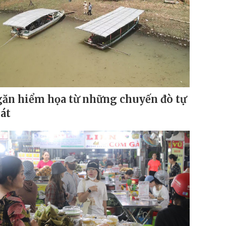
ăn hiểm họa từ những chuyến đò tự
át