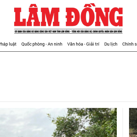
háp luật
Quốc phòng - An ninh
Văn hóa - Giải trí
Du lịch
Chính 