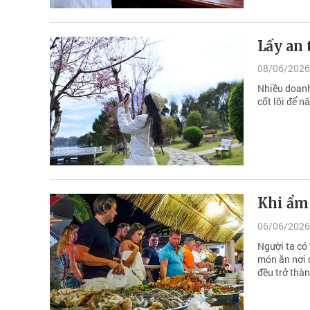
Lấy an 
08/06/2026
Nhiều doanh
cốt lõi để n
Khi ẩm
06/06/2026
Người ta có 
món ăn nơi 
đều trở thàn