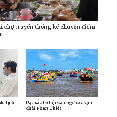
i chợ truyền thống kể chuyện điểm
n
du lịch
Đặc sắc Lễ hội Cầu ngư các vạn
chài Phan Thiết