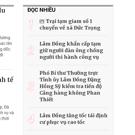
ĐỌC NHIỀU
du
1
Trại tạm giam số 1
chuyển về xã Đức Trọng
đường
oác lên
Lâm Đồng khẩn cấp tạm
2
ng dốc
giữ người đàn ông chống
đi
người thi hành công vụ
Phó Bí thư Thường trực
nh tế
Tỉnh ủy Lâm Đồng Đặng
3
Hồng Sỹ kiểm tra tiến độ
Cảng hàng không Phan
Thiết
p, Đà
ch vụ và
4
Lâm Đồng tăng tốc tái định
 thời
cư phục vụ cao tốc