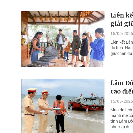
Liên kế
giải gi
16/06/2026
Liên kết Lâ
du lịch. Hàn
giữ chân du 
Lâm Đồ
cao điể
15/06/2026
Mùa du lịch
mạnh mẽ của 
tỉnh Lâm Đồ
phục vụ du 