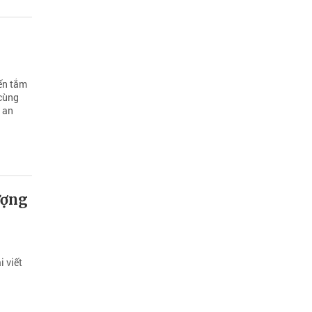
ến tắm
 cùng
 an
ượng
i viết