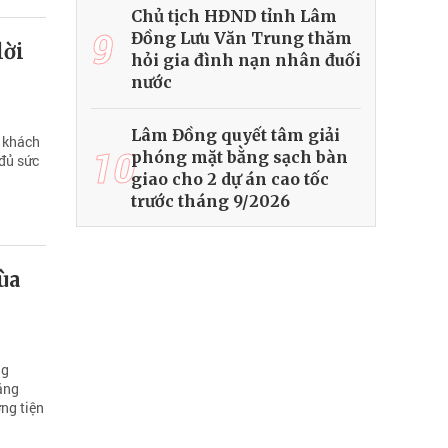
Chủ tịch HĐND tỉnh Lâm
9
Đồng Lưu Văn Trung thăm
lời
hỏi gia đình nạn nhân đuối
nước
Lâm Đồng quyết tâm giải
n khách
10
phóng mặt bằng sạch bàn
 đủ sức
giao cho 2 dự án cao tốc
trước tháng 9/2026
ùa
ng
năng
ng tiện