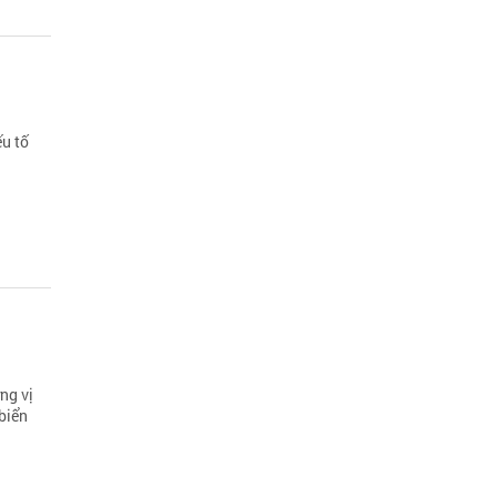
ếu tố
ng vị
biển