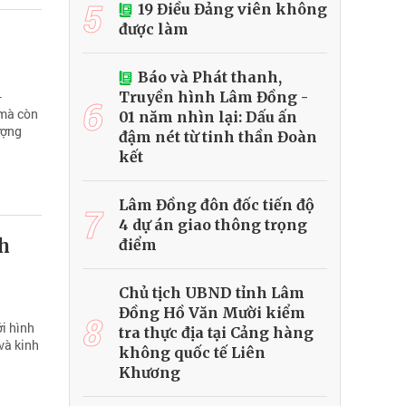
5
19 Điều Đảng viên không
được làm
Báo và Phát thanh,
-
Truyền hình Lâm Đồng -
6
 mà còn
01 năm nhìn lại: Dấu ấn
ượng
đậm nét từ tinh thần Đoàn
kết
Lâm Đồng đôn đốc tiến độ
7
4 dự án giao thông trọng
ch
điểm
Chủ tịch UBND tỉnh Lâm
Đồng Hồ Văn Mười kiểm
8
i hình
tra thực địa tại Cảng hàng
 và kinh
không quốc tế Liên
Khương