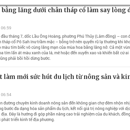
 bằng lăng dưới chân tháp cổ làm say lòng 
 06:59
đầu tháng 7, dốc Lầu Ông Hoàng, phường Phú Thủy (Lâm đồng) – con 
 tháp cổ Pô Sah Inư trầm mặc – bỗng trở nên quyến rũ lạ thường khi kh
 màu tím biếc vô cùng lãng mạn của mùa hoa bằng lăng nở. Cả một vù
oa tím lấn át màu xanh của lá, mê hoặc đến xuyến xao và khiến bất cứ ai 
ũng phải bồi hồi dừng bước.
t làm mới sức hút du lịch từ nông sản và ki
 06:54
n đường chuyên kinh doanh nông sản đến không gian chợ đêm nhộn nhị
g bước đa dạng hóa sản phẩm du lịch, kết nối giá trị nông nghiệp với dị
 địa. Đây là hướng đi góp phần nâng cao trải nghiệm của du khách, đồng
 phát triển kinh tế địa phương.