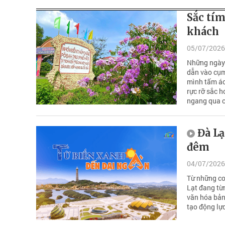
Sắc tím
khách
05/07/2026
Những ngày 
dẫn vào cụm
mình tấm áo
rực rỡ sắc h
ngang qua c
Đà Lạ
đêm
04/07/2026
Từ những co
Lạt đang từn
văn hóa bản
tạo động lực