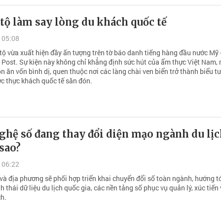
tộ làm say lòng du khách quốc tế
 05:08
tộ vừa xuất hiện đầy ấn tượng trên tờ báo danh tiếng hàng đầu nước Mỹ 
Post. Sự kiện này không chỉ khẳng định sức hút của ẩm thực Việt Nam,
 ăn vốn bình dị, quen thuộc nơi các làng chài ven biển trở thành biểu t
c thực khách quốc tế săn đón.
ghệ số đang thay đổi diện mạo ngành du lị
 sao?
 06:22
và địa phương sẽ phối hợp triển khai chuyển đổi số toàn ngành, hướng tớ
h thái dữ liệu du lịch quốc gia, các nền tảng số phục vụ quản lý, xúc tiến
ch.