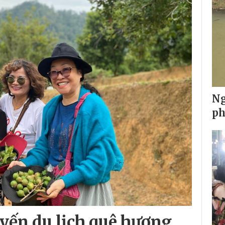
Ng
ph
yến du lịch quê hương