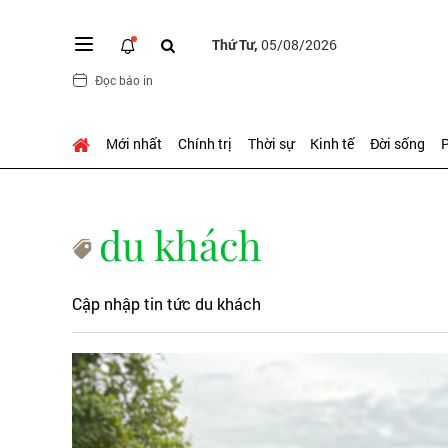
Thứ Tư,
05/08/2026
Đọc báo in
Mới nhất
Chính trị
Thời sự
Kinh tế
Đời sống
P
du khách
Cập nhập tin tức du khách