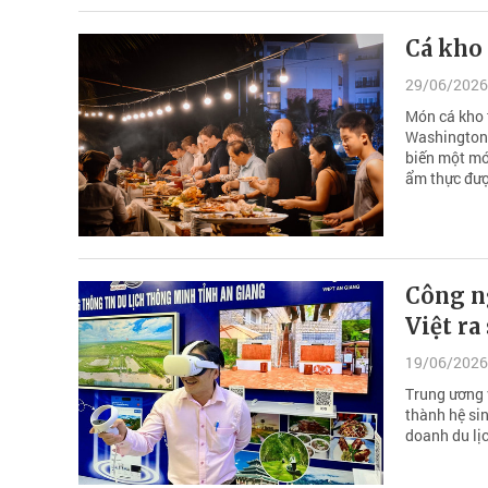
Cá kho 
29/06/2026
Món cá kho 
Washington 
biến một món
ẩm thực đượ
Công n
Việt ra
19/06/2026
Trung ương 
thành hệ sin
doanh du lị