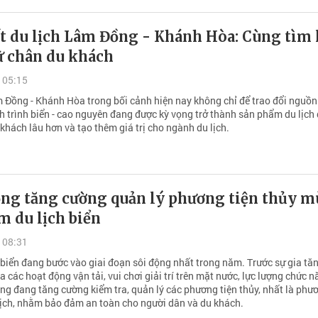
t du lịch Lâm Đồng - Khánh Hòa: Cùng tìm 
ữ chân du khách
 05:15
m Đồng - Khánh Hòa trong bối cảnh hiện nay không chỉ để trao đổi nguồ
h trình biển - cao nguyên đang được kỳ vọng trở thành sản phẩm du lịch
khách lâu hơn và tạo thêm giá trị cho ngành du lịch.
ng tăng cường quản lý phương tiện thủy m
m du lịch biển
 08:31
 biển đang bước vào giai đoạn sôi động nhất trong năm. Trước sự gia tă
các hoạt động vận tải, vui chơi giải trí trên mặt nước, lực lượng chức 
ng đang tăng cường kiểm tra, quản lý các phương tiện thủy, nhất là phươ
lịch, nhằm bảo đảm an toàn cho người dân và du khách.