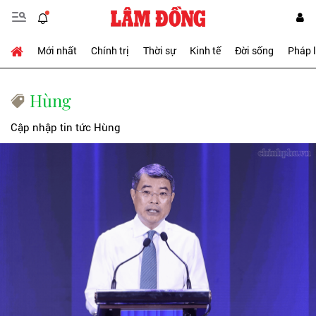
Mới nhất
Chính trị
Thời sự
Kinh tế
Đời sống
Pháp 
Hùng
Cập nhập tin tức Hùng