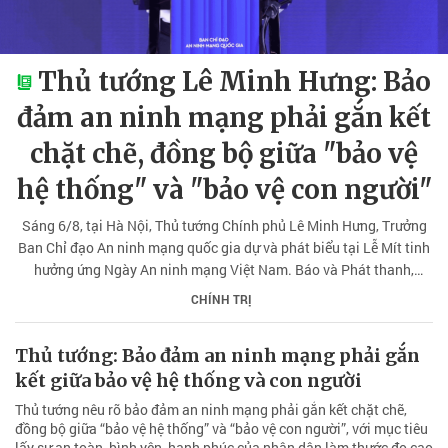
Thủ tướng Lê Minh Hưng: Bảo
đảm an ninh mạng phải gắn kết
chặt chẽ, đồng bộ giữa "bảo vệ
hệ thống" và "bảo vệ con người"
Sáng 6/8, tại Hà Nội, Thủ tướng Chính phủ Lê Minh Hưng, Trưởng
Ban Chỉ đạo An ninh mạng quốc gia dự và phát biểu tại Lễ Mít tinh
hưởng ứng Ngày An ninh mạng Việt Nam. Báo và Phát thanh,
Truyền hình Lâm Đồng trân trọng giới thiệu bài phát biểu của Thủ
CHÍNH TRỊ
tướng Chính phủ Lê Minh Hưng tại sự kiện.
Thủ tướng: Bảo đảm an ninh mạng phải gắn
kết giữa bảo vệ hệ thống và con người
Thủ tướng nêu rõ bảo đảm an ninh mạng phải gắn kết chặt chẽ,
đồng bộ giữa “bảo vệ hệ thống” và “bảo vệ con người”, với mục tiêu
lấy sự an toàn, bình yên, hạnh phúc của nhân dân làm thước đo cao