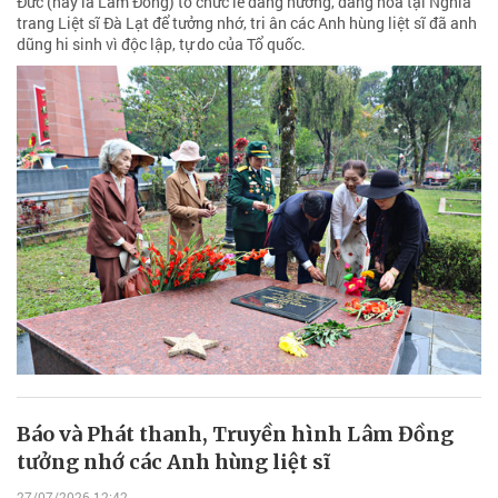
Đức (nay là Lâm Đồng) tổ chức lễ dâng hương, dâng hoa tại Nghĩa
trang Liệt sĩ Đà Lạt để tưởng nhớ, tri ân các Anh hùng liệt sĩ đã anh
dũng hi sinh vì độc lập, tự do của Tổ quốc.
Báo và Phát thanh, Truyền hình Lâm Đồng
tưởng nhớ các Anh hùng liệt sĩ
27/07/2026 12:42