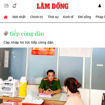
Mới nhất
Chính trị
Thời sự
Kinh tế
Đời sống
Pháp 
tiếp công dân
Cập nhập tin tức tiếp công dân