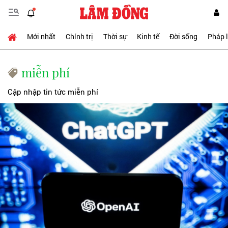
Mới nhất
Chính trị
Thời sự
Kinh tế
Đời sống
Pháp 
miễn phí
Cập nhập tin tức miễn phí