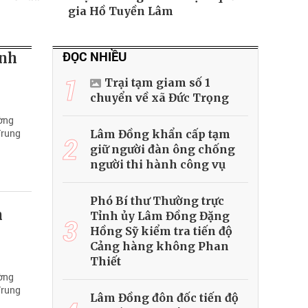
gia Hồ Tuyền Lâm
ĐỌC NHIỀU
ành
1
Trại tạm giam số 1
chuyển về xã Đức Trọng
ường
Trung
Lâm Đồng khẩn cấp tạm
2
giữ người đàn ông chống
người thi hành công vụ
Phó Bí thư Thường trực
h
Tỉnh ủy Lâm Đồng Đặng
3
Hồng Sỹ kiểm tra tiến độ
Cảng hàng không Phan
Thiết
ường
Trung
Lâm Đồng đôn đốc tiến độ