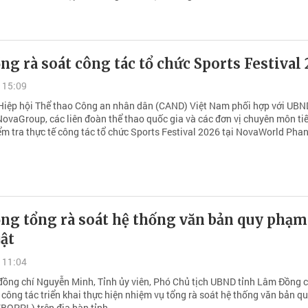
g rà soát công tác tổ chức Sports Festival
 15:09
Hiệp hội Thể thao Công an nhân dân (CAND) Việt Nam phối hợp với UBN
ovaGroup, các liên đoàn thể thao quốc gia và các đơn vị chuyên môn ti
ểm tra thực tế công tác tổ chức Sports Festival 2026 tại NovaWorld Phan
ng tổng rà soát hệ thống văn bản quy phạm
ật
 11:04
đồng chí Nguyễn Minh, Tỉnh ủy viên, Phó Chủ tịch UBND tỉnh Lâm Đồng c
 công tác triển khai thực hiện nhiệm vụ tổng rà soát hệ thống văn bản 
VBQPPL) trên địa bàn tỉnh.