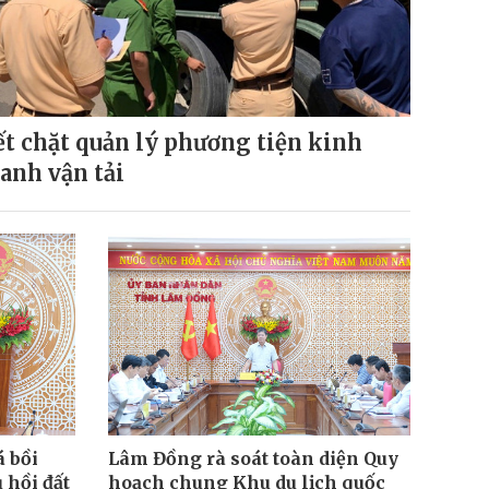
ết chặt quản lý phương tiện kinh
anh vận tải
á bồi
Lâm Đồng rà soát toàn diện Quy
 hồi đất
hoạch chung Khu du lịch quốc