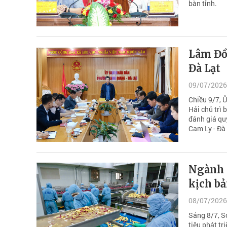
bàn tỉnh.
Lâm Đồ
Đà Lạt
09/07/2026
Chiều 9/7, 
Hải chủ trì 
đánh giá qu
Cam Ly - Đà 
Ngành 
kịch b
08/07/2026
Sáng 8/7, S
tiêu phát tr