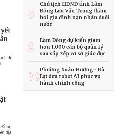
Chủ tịch HĐND tỉnh Lâm
8
Đồng Lưu Văn Trung thăm
hỏi gia đình nạn nhân đuối
nước
uyết
hân
Lâm Đồng dự kiến giảm
9
hơn 1.000 cán bộ quản lý
sau sắp xếp cơ sở giáo dục
sách đối
n.
Phường Xuân Hương - Đà
10
Lạt đưa robot AI phục vụ
hành chính công
ật
m Đồng
ên địa