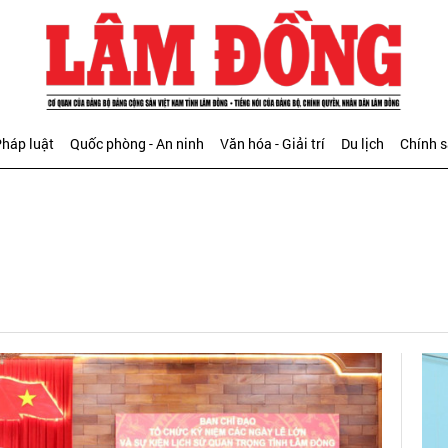
háp luật
Quốc phòng - An ninh
Văn hóa - Giải trí
Du lịch
Chính 