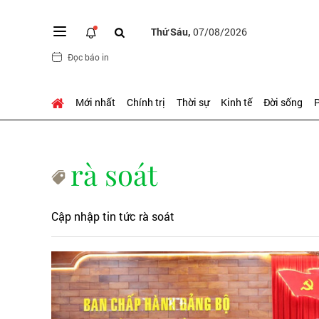
Thứ Sáu,
07/08/2026
Đọc báo in
Mới nhất
Chính trị
Thời sự
Kinh tế
Đời sống
P
rà soát
Cập nhập tin tức rà soát