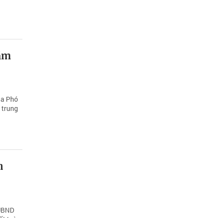
năm
ủa Phó
 trung
n
 UBND