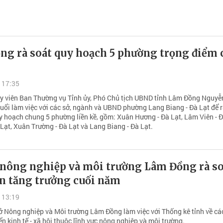
ng rà soát quy hoạch 5 phường trọng điểm 
 17:35
Ủy viên Ban Thường vụ Tỉnh ủy, Phó Chủ tịch UBND tỉnh Lâm Đồng Nguy
buổi làm việc với các sở, ngành và UBND phường Lang Biang - Đà Lạt để r
y hoạch chung 5 phường liền kề, gồm: Xuân Hương - Đà Lạt, Lâm Viên - Đ
Lạt, Xuân Trường - Đà Lạt và Lang Biang - Đà Lạt.
nông nghiệp và môi trường Lâm Đồng rà so
ản tăng trưởng cuối năm
 13:19
ở Nông nghiệp và Môi trường Lâm Đồng làm việc với Thống kê tỉnh về cá
iển kinh tế - xã hội thuộc lĩnh vực nông nghiệp và môi trường.