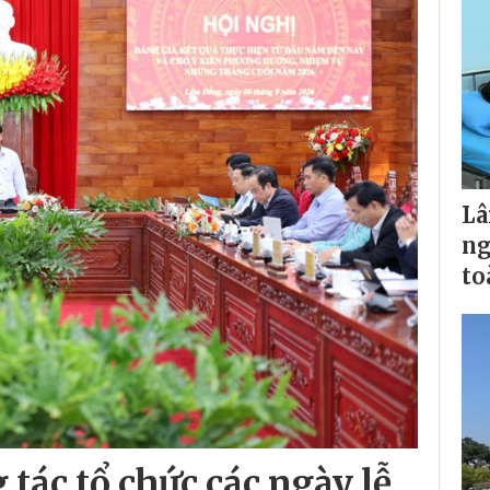
Lâ
ng
to
tác tổ chức các ngày lễ