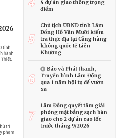
4
4 dự án giao thông trọng
điểm
Chủ tịch UBND tỉnh Lâm
 2026
Đồng Hồ Văn Mười kiểm
5
tra thực địa tại Cảng hàng
không quốc tế Liên
D tỉnh
Khương
ến hành
 Thiết.
Báo và Phát thanh,
6
Truyền hình Lâm Đồng
qua 1 năm hội tụ để vươn
xa
Lâm Đồng quyết tâm giải
7
phóng mặt bằng sạch bàn
giao cho 2 dự án cao tốc
trước tháng 9/2026
hủ trì
quy phạm