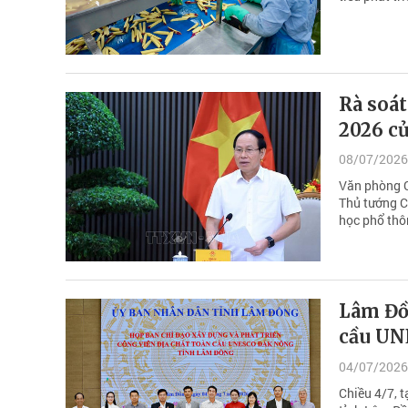
Rà soát
2026 củ
08/07/2026
Văn phòng C
Thủ tướng Ch
học phổ thô
Lâm Đồn
cầu UN
04/07/2026
Chiều 4/7, t