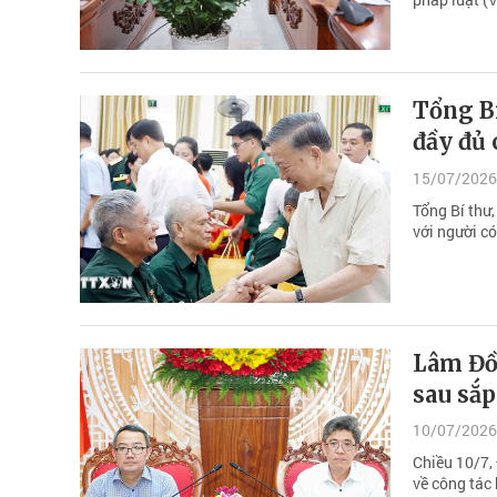
Tổng Bí
đầy đủ 
15/07/2026
Tổng Bí thư,
với người có
Lâm Đồ
sau sắp
10/07/2026
Chiều 10/7,
về công tác