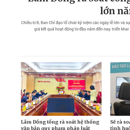
lớn n
Chiều 6/8, Ban Chỉ đạo tổ chức kỷ niệm các ngày lễ lớn và s
giá kết quả hoạt động từ đầu năm đến nay, triển kh
Lâm Đồng tổng rà soát hệ thống
Sẽ rà s
văn bản quy phạm pháp luật
tình hu