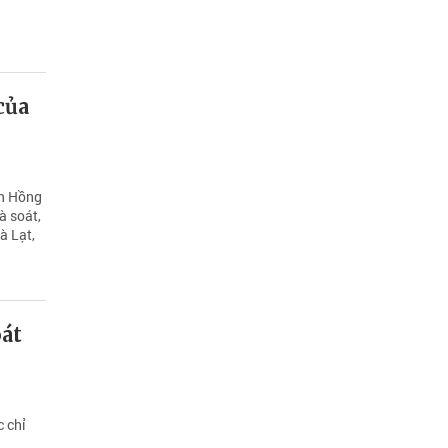
của
ễn Hồng
à soát,
à Lạt,
át
c chỉ