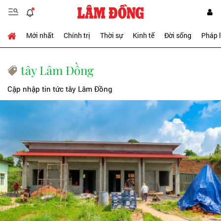
Mới nhất
Chính trị
Thời sự
Kinh tế
Đời sống
Pháp 
tây Lâm Đồng
Cập nhập tin tức tây Lâm Đồng