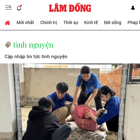
Mới nhất
Chính trị
Thời sự
Kinh tế
Đời sống
Pháp 
tình nguyện
Cập nhập tin tức tình nguyện