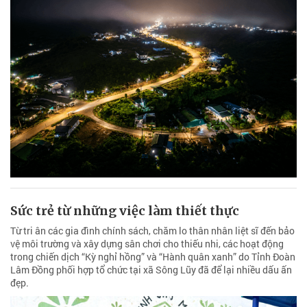
Sức trẻ từ những việc làm thiết thực
Từ tri ân các gia đình chính sách, chăm lo thân nhân liệt sĩ đến bảo
vệ môi trường và xây dựng sân chơi cho thiếu nhi, các hoạt động
trong chiến dịch “Kỳ nghỉ hồng” và “Hành quân xanh” do Tỉnh Đoàn
Lâm Đồng phối hợp tổ chức tại xã Sông Lũy đã để lại nhiều dấu ấn
đẹp.