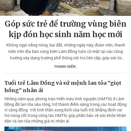
Góp sức trẻ để trường vùng biên
kịp đón học sinh năm học mới
Không ngại nắng nóng, bụi đất, những ngày này, đoàn viên, thanh
niên trên địa bàn vùng biên Lâm Đồng luôn có mặt tại các công
trường xây dựng trường phổ thông nội trú liên cấp, góp sức từ
những phần việc nhỏ nhất. Mỗi bàn tay, mỗi việc làm thiết thực
THANH NIÊN
đang góp phần đẩy nhanh tiến độ, để những ngôi trường sớm hoàn
thành, kịp đón học sinh trong năm học mới.
Tuổi trẻ Lâm Đồng và sứ mệnh lan tỏa “giọt
hồng” nhân ái
Những năm qua, phong trào Hiến máu tình nguyện (HMTN) ở Lâm
Đồng đã lan tỏa sâu rộng, trở thành điểm sáng trong các hoạt động
vì cộng đồng. Với tinh thần xung kích của tuổi trẻ, khẳng định vai
trò nòng cốt trong công tác HMTN, góp phần bảo vệ sức khỏe Nhân
dân và lan tỏa những giá trị nhân ái.