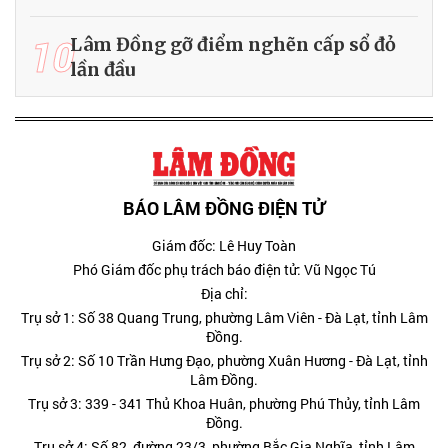
10
Lâm Đồng gỡ điểm nghẽn cấp sổ đỏ
lần đầu
BÁO LÂM ĐỒNG ĐIỆN TỬ
Giám đốc: Lê Huy Toàn
Phó Giám đốc phụ trách báo điện tử: Vũ Ngọc Tú
Địa chỉ:
Trụ sở 1: Số 38 Quang Trung, phường Lâm Viên - Đà Lạt, tỉnh Lâm
Đồng.
Trụ sở 2: Số 10 Trần Hưng Đạo, phường Xuân Hương - Đà Lạt, tỉnh
Lâm Đồng.
Trụ sở 3: 339 - 341 Thủ Khoa Huân, phường Phú Thủy, tỉnh Lâm
Đồng.
Trụ sở 4: Số 82, đường 23/3, phường Bắc Gia Nghĩa, tỉnh Lâm