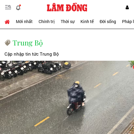
Mới nhất
Chính trị
Thời sự
Kinh tế
Đời sống
Pháp 
Trung Bộ
Cập nhập tin tức Trung Bộ