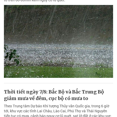
Thời tiết ngày 7/8: Bắc Bộ và Bắc Trung Bộ
giảm mưa về đêm, cục bộ có mưa to
Theo Trung tâm Dự báo Khí tượng Thủy văn Quốc gia, trong 6 giờ
tới, khu vực các tỉnh Lai Châu, Lào Cai, Phú Thọ và Thái Nguyên
tiếp tục có mưa, cảnh báo nguy cơ lũ quét, sạt lở đất ở các khu vực