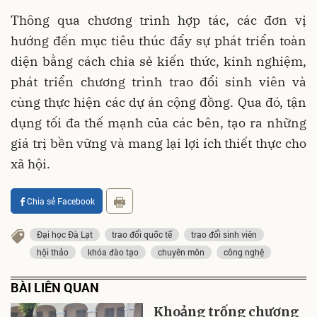
Thông qua chương trình hợp tác, các đơn vị
hướng đến mục tiêu thúc đẩy sự phát triển toàn
diện bằng cách chia sẻ kiến thức, kinh nghiệm,
phát triển chương trình trao đổi sinh viên và
cùng thực hiện các dự án cộng đồng. Qua đó, tận
dụng tối đa thế mạnh của các bên, tạo ra những
giá trị bền vững và mang lại lợi ích thiết thực cho
xã hội.
Chia sẻ Facebook
Đại học Đà Lạt
trao đổi quốc tế
trao đổi sinh viên
hội thảo
khóa đào tạo
chuyên môn
công nghệ
BÀI LIÊN QUAN
Khoảng trống chương