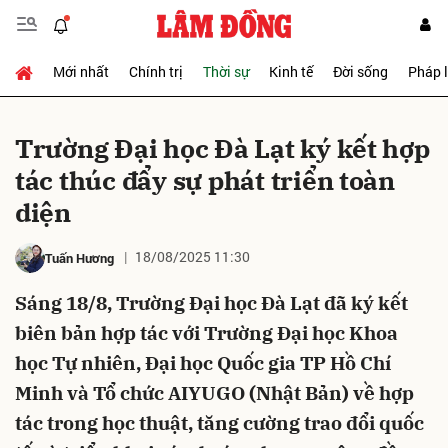
Mới nhất
Chính trị
Thời sự
Kinh tế
Đời sống
Pháp 
Gửi bình luận
Trường Đại học Đà Lạt ký kết hợp
tác thúc đẩy sự phát triển toàn
diện
18/08/2025 11:30
Tuấn Hương
Sáng 18/8, Trường Đại học Đà Lạt đã ký kết
Hủy
Gửi
biên bản hợp tác với Trường Đại học Khoa
học Tự nhiên, Đại học Quốc gia TP Hồ Chí
Minh và Tổ chức AIYUGO (Nhật Bản) về hợp
tác trong học thuật, tăng cường trao đổi quốc