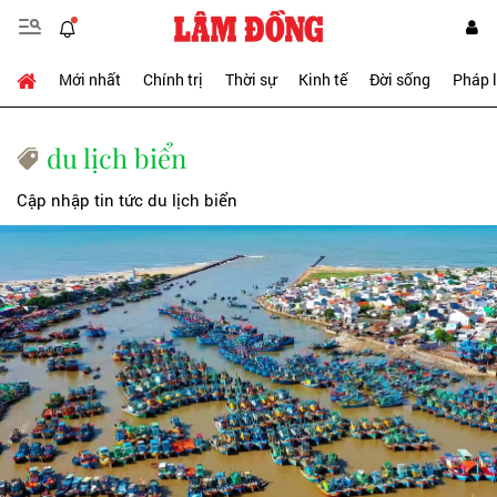
Mới nhất
Chính trị
Thời sự
Kinh tế
Đời sống
Pháp 
du lịch biển
Cập nhập tin tức du lịch biển