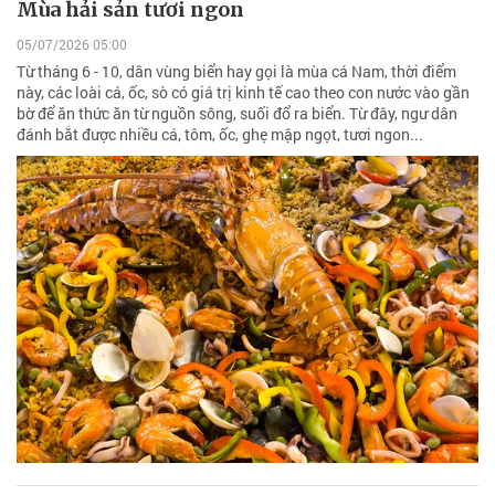
Mùa hải sản tươi ngon
05/07/2026 05:00
Từ tháng 6 - 10, dân vùng biển hay gọi là mùa cá Nam, thời điểm
này, các loài cá, ốc, sò có giá trị kinh tế cao theo con nước vào gần
bờ để ăn thức ăn từ nguồn sông, suối đổ ra biển. Từ đây, ngư dân
đánh bắt được nhiều cá, tôm, ốc, ghẹ mập ngọt, tươi ngon...