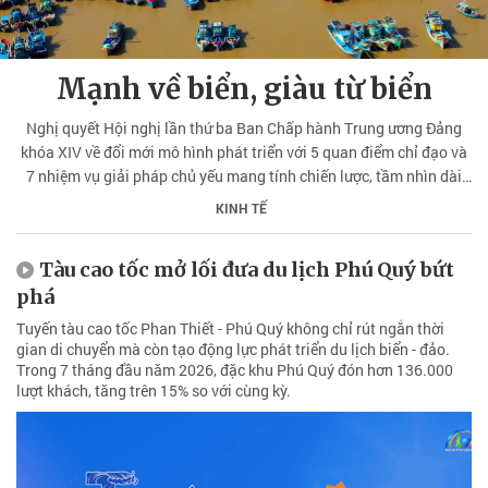
Mạnh về biển, giàu từ biển
Nghị quyết Hội nghị lần thứ ba Ban Chấp hành Trung ương Đảng
khóa XIV về đổi mới mô hình phát triển với 5 quan điểm chỉ đạo và
7 nhiệm vụ giải pháp chủ yếu mang tính chiến lược, tầm nhìn dài
hạn, bao trùm, nhằm hiện thực hóa khát vọng, đưa Việt Nam trở
KINH TẾ
thành quốc gia phát triển, thu nhập cao vào năm 2045.
Tàu cao tốc mở lối đưa du lịch Phú Quý bứt
phá
Tuyến tàu cao tốc Phan Thiết - Phú Quý không chỉ rút ngắn thời
gian di chuyển mà còn tạo động lực phát triển du lịch biển - đảo.
Trong 7 tháng đầu năm 2026, đặc khu Phú Quý đón hơn 136.000
lượt khách, tăng trên 15% so với cùng kỳ.