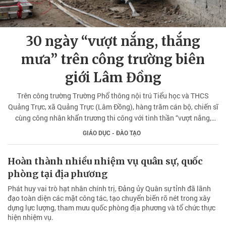
30 ngày “vượt nắng, thắng
mưa” trên công trường biên
giới Lâm Đồng
Trên công trường Trường Phổ thông nội trú Tiểu học và THCS
Quảng Trực, xã Quảng Trực (Lâm Đồng), hàng trăm cán bộ, chiến sĩ
cùng công nhân khẩn trương thi công với tinh thần “vượt nắng,
thắng mưa”, tranh thủ từng giờ để đưa dự án về đích đúng hạn.
GIÁO DỤC - ĐÀO TẠO
Hoàn thành nhiều nhiệm vụ quân sự, quốc
phòng tại địa phương
Phát huy vai trò hạt nhân chính trị, Đảng ủy Quân sự tỉnh đã lãnh
đạo toàn diện các mặt công tác, tạo chuyển biến rõ nét trong xây
dựng lực lượng, tham mưu quốc phòng địa phương và tổ chức thực
hiện nhiệm vụ.