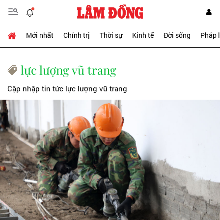
Mới nhất
Chính trị
Thời sự
Kinh tế
Đời sống
Pháp 
lực lượng vũ trang
Cập nhập tin tức lực lượng vũ trang