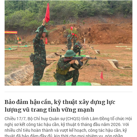
Bảo đảm hậu cần, kỹ thuật xây dựng lực
lượng vũ trang tỉnh vững mạnh
Chiều 17/7, Bộ Chỉ huy Quân sự (CHQS) tỉnh Lâm Đồng tổ chức Hội
nghị sơ kết công tác hậu cần, kỹ thuật 6 tháng đầu năm 2026. Với
nhiều chỉ tiêu hoàn thành và vượt kế hoạch, công tác hậu cần, kỹ
thuật đã bảo đảm đầy đủ, kịp thời cho mọi nhiệm vụ, góp phần