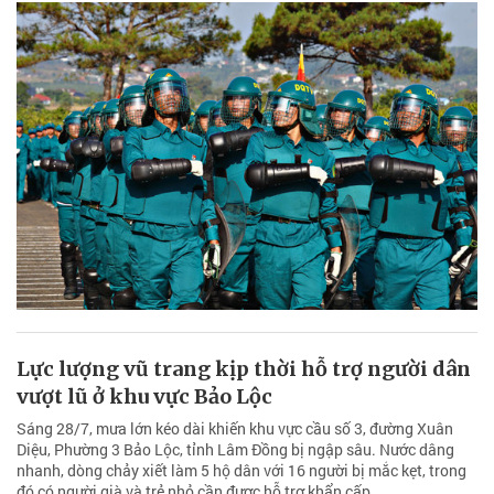
Lực lượng vũ trang kịp thời hỗ trợ người dân
vượt lũ ở khu vực Bảo Lộc
Sáng 28/7, mưa lớn kéo dài khiến khu vực cầu số 3, đường Xuân
Diệu, Phường 3 Bảo Lộc, tỉnh Lâm Đồng bị ngập sâu. Nước dâng
nhanh, dòng chảy xiết làm 5 hộ dân với 16 người bị mắc kẹt, trong
đó có người già và trẻ nhỏ cần được hỗ trợ khẩn cấp.