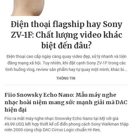
Điện thoại flagship hay Sony
ZV-1F: Chất lượng video khác
biệt đến đâu?
Điện thoại cao cấp ngày càng quay video đẹp, xử lý nhanh và tiện
đăng mạng xã hội. Tuy nhiên, khi đặt cạnh Sony ZV-1F trong các
tình huống vlog, review sản phẩm hay tự quay một mình, khác biệt
không chỉ nằm ở thông số mà còn ở cách thiết bị phục vụ người
THÔNG TIN
quay mỗi ngày.
Fiio Snowsky Echo Nano: Mẫu máy nghe
nhạc hoài niệm mang sức mạnh giải mã DAC
hiện đại
Fiio ra mắt máy nghe nhạc Snowsky Echo Nano tại Mỹ với giá
49,99 USD, kết hợp thiết kế cổ điển phong cách Sony Walkman thập
niên 2000 cùng chip DAC Cirrus Logic chuẩn Hi-Res.