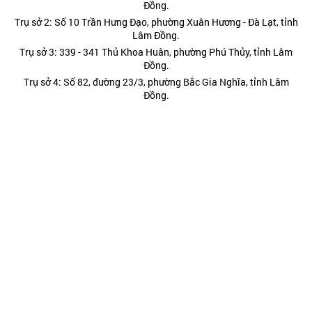
Đồng.
Trụ sở 2: Số 10 Trần Hưng Đạo, phường Xuân Hương - Đà Lạt, tỉnh
Lâm Đồng.
Trụ sở 3: 339 - 341 Thủ Khoa Huân, phường Phú Thủy, tỉnh Lâm
Đồng.
Trụ sở 4: Số 82, đường 23/3, phường Bắc Gia Nghĩa, tỉnh Lâm
Đồng.
Giấy phép hoạt động báo in và báo điện tử số 232/GP-BTTT cấp
ngày 29 tháng 8 năm 2024 của Bộ Thông tin và Truyền thông.
Điện thoại: (0263) 3822473; (0263) 3810443 - Fax: (0263)
3827608.
Hotline: 0977885454
Kết nối chúng tôi tại:
Chính trị
Thời sự
Kinh tế
Đời sống
Pháp luật
Quốc phòng - An ninh