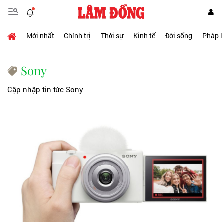
Mới nhất
Chính trị
Thời sự
Kinh tế
Đời sống
Pháp 
Sony
Cập nhập tin tức Sony