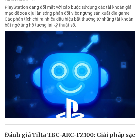
PlayStation đang đối mặt với cáo buộc sử dụng các tài khoản giả
mạo để xoa dịu làn sóng phản đối việc ngừng sản xuất đĩa game.
Các phân tích chỉ ra nhiều dấu hiệu bất thường từ những tài khoản
bất ngờ ủng hộ tương lai kỹ thuật số.
Đánh giá Tilta TBC-ARC-FZ100: Giải pháp sạc