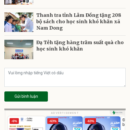
Thanh tra tỉnh Lâm Đồng tặng 208
bộ sách cho học sinh khó khăn xã
Nam Dong
Đạ Tẻh tặng hàng trăm suất quà cho
học sinh khó khăn
Gửi bình luận
U
ADVERTISEMENT
Đai 
-6%
-63%
-63%
bé 
1-9 