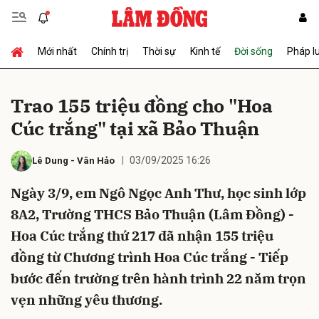
Mới nhất
Chính trị
Thời sự
Kinh tế
Đời sống
Pháp l
Gửi bình luận
Trao 155 triệu đồng cho "Hoa
Cúc trắng" tại xã Bảo Thuận
03/09/2025 16:26
Lê Dung
-
Vân Hảo
Ngày 3/9, em Ngô Ngọc Anh Thư, học sinh lớp
8A2, Trường THCS Bảo Thuận (Lâm Đồng) -
Hủy
Gửi
Hoa Cúc trắng thứ 217 đã nhận 155 triệu
đồng từ Chương trình Hoa Cúc trắng - Tiếp
bước đến trường trên hành trình 22 năm trọn
vẹn những yêu thương.