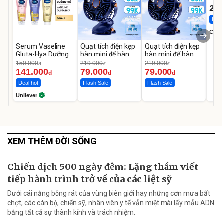
22
Hot 
Cecil
Serum Vaseline
Quạt tích điện kẹp
Quạt tích điện kẹp
Gluta-Hya Dưỡng
bàn mini để bàn
bàn mini để bàn
Da Sáng Mịn Sau 7
150.000
219.000
219.000
đ
đ
đ
Ngày
141.000
79.000
79.000
đ
đ
đ
Deal hot
Flash Sale
Flash Sale
Unilever
XEM THÊM ĐỜI SỐNG
Chiến dịch 500 ngày đêm: Lặng thầm viết
tiếp hành trình trở về của các liệt sỹ
Dưới cái nắng bỏng rát của vùng biên giới hay những cơn mưa bất
chợt, các cán bộ, chiến sỹ, nhân viên y tế vẫn miệt mài lấy mẫu ADN
bằng tất cả sự thành kính và trách nhiệm.