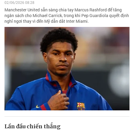
02/06/2026 08:28
Manchester United sẵn sàng chia tay Marcus Rashford để tăng
ngân sách cho Michael Carrick, trong khi Pep Guardiola quyết định
nghỉ ngơi thay vì đến Mỹ dẫn dắt Inter Miami.
Lần đầu chiến thắng