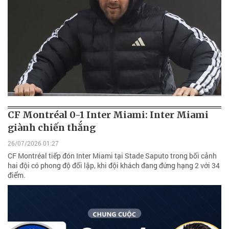
CF Montréal 0-1 Inter Miami: Inter Miami
giành chiến thắng
26/07/2026 01:27
CF Montréal tiếp đón Inter Miami tại Stade Saputo trong bối cảnh
hai đội có phong độ đối lập, khi đội khách đang đứng hạng 2 với 34
điểm.