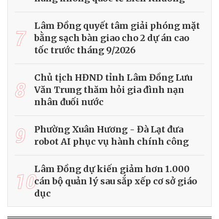
Lâm Đồng quyết tâm giải phóng mặt
7
bằng sạch bàn giao cho 2 dự án cao
tốc trước tháng 9/2026
Chủ tịch HĐND tỉnh Lâm Đồng Lưu
8
Văn Trung thăm hỏi gia đình nạn
nhân đuối nước
9
Phường Xuân Hương - Đà Lạt đưa
robot AI phục vụ hành chính công
Lâm Đồng dự kiến giảm hơn 1.000
10
cán bộ quản lý sau sắp xếp cơ sở giáo
dục