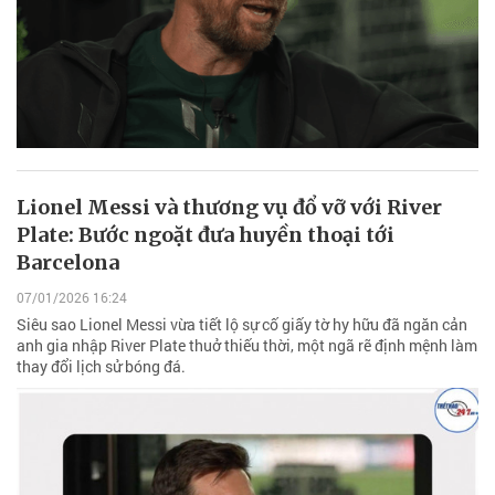
Lionel Messi và thương vụ đổ vỡ với River
Plate: Bước ngoặt đưa huyền thoại tới
Barcelona
07/01/2026 16:24
Siêu sao Lionel Messi vừa tiết lộ sự cố giấy tờ hy hữu đã ngăn cản
anh gia nhập River Plate thuở thiếu thời, một ngã rẽ định mệnh làm
thay đổi lịch sử bóng đá.