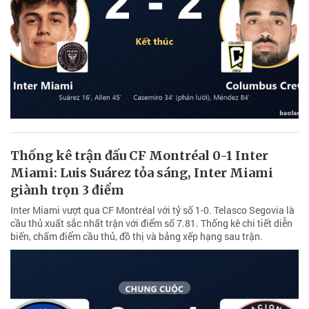
Thống kê trận đấu CF Montréal 0-1 Inter
Miami: Luis Suárez tỏa sáng, Inter Miami
giành trọn 3 điểm
Inter Miami vượt qua CF Montréal với tỷ số 1-0. Telasco Segovia là
cầu thủ xuất sắc nhất trận với điểm số 7.81. Thống kê chi tiết diễn
biến, chấm điểm cầu thủ, đồ thị và bảng xếp hạng sau trận.