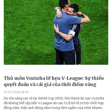
Thủ môn Vozinha lỡ hẹn V-League: Sự thiếu
quyết đoán và cái giá của thời điểm vàng
07/07/2026 08:35
Dù tỏa sáng rực rỡ tại World Cup 2026, thủ thành kỳ cựu Vozinha
đã không thể cập bến V-League do các CLB bỏ lỡ cơ hội chốt hợp
đồng sớm, hiện anh đang nằm trong tầm ngắm của Inter Miami.