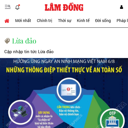
Mới nhất
Chính trị
Thời sự
Kinh tế
Đời sống
Pháp 
Lừa đảo
Cập nhập tin tức Lừa đảo