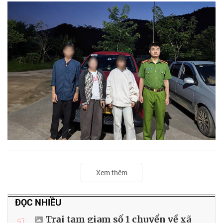
Xem thêm
ĐỌC NHIỀU
Trại tạm giam số 1 chuyển về xã