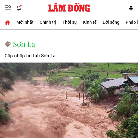
Mới nhất
Chính trị
Thời sự
Kinh tế
Đời sống
Pháp 
Sơn La
Cập nhập tin tức Sơn La