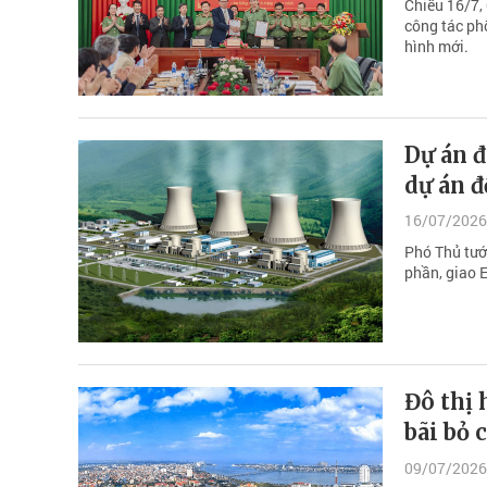
Chiều 16/7,
công tác phố
hình mới.
Dự án đ
dự án đ
16/07/2026
Phó Thủ tướ
phần, giao 
Đô thị 
bãi bỏ 
09/07/2026