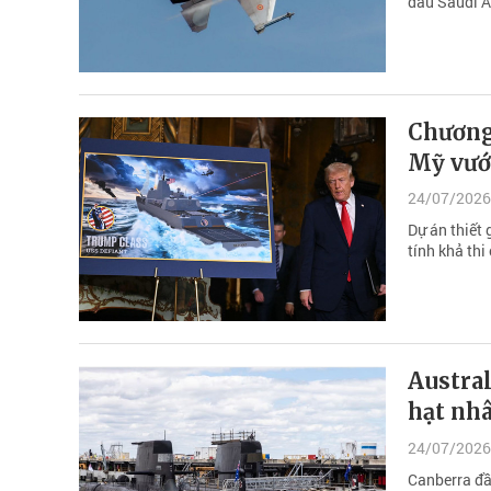
dầu Saudi A
Chương
Mỹ vướ
24/07/2026
Dự án thiết 
tính khả thi
Austral
hạt nh
24/07/2026
Canberra đầ