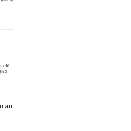
ạo đội
ận 2.
m an