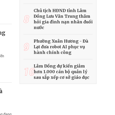
Chủ tịch HĐND tỉnh Lâm
8
Đồng Lưu Văn Trung thăm
hỏi gia đình nạn nhân đuối
nước
ng
Phường Xuân Hương - Đà
9
Lạt đưa robot AI phục vụ
hành chính công
đến
Lâm Đồng dự kiến giảm
10
hơn 1.000 cán bộ quản lý
sau sắp xếp cơ sở giáo dục
à
ợng đang