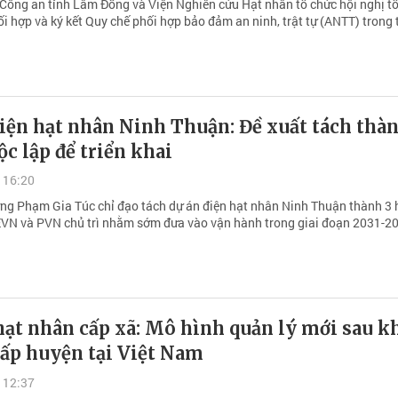
 Công an tỉnh Lâm Đồng và Viện Nghiên cứu Hạt nhân tổ chức hội nghị t
i hợp và ký kết Quy chế phối hợp bảo đảm an ninh, trật tự (ANTT) trong 
iện hạt nhân Ninh Thuận: Đề xuất tách thàn
ộc lập để triển khai
 16:20
ng Phạm Gia Túc chỉ đạo tách dự án điện hạt nhân Ninh Thuận thành 3
EVN và PVN chủ trì nhằm sớm đưa vào vận hành trong giai đoạn 2031-2
hạt nhân cấp xã: Mô hình quản lý mới sau k
cấp huyện tại Việt Nam
 12:37