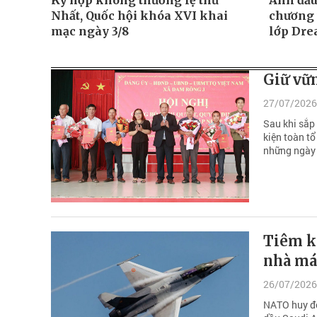
Kỳ họp không thường lệ thứ
Anh đầu 
Nhất, Quốc hội khóa XVI khai
chương 
mạc ngày 3/8
lớp Dre
Giữ vữn
27/07/2026
Sau khi sắp 
kiện toàn tổ
những ngày 
Tiêm k
nhà má
26/07/2026
NATO huy độ