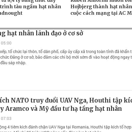
tư 8,4 tỷ bảng thúc đẩy
Ruben Amorim muốn bi
trình tàu ngầm hạt nhân
Hojbjerg thành hạt nhân
adnought
cuộc cách mạng tại AC M
g hạt nhân lãnh đạo ở cơ sở
 05:00
xếp, tổ chức lại thôn, tổ dân phố, cấp ủy cấp xã trong toàn tỉnh đã khẩn 
 chức Đảng ở cơ sở, bảo đảm các chi bộ mới sớm đi vào hoạt động ngay 
đầu sáp nhập.
ích NATO truy đuổi UAV Nga, Houthi tập kí
y Aramco và Mỹ đầu tư hạ tầng hạt nhân
 07:03
ng 4 tiêm kích đánh chặn UAV Nga tại Romania, Houthi tập kích tổ hợp