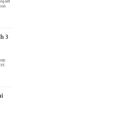
ổng kết
tình
h 3
 hợp
035.
hi