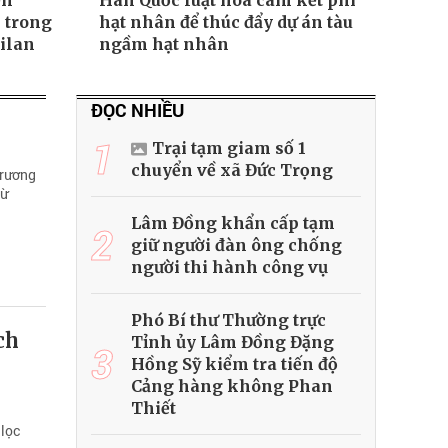
ến
Hàn Quốc luật hóa cam kết phi
 trong
hạt nhân để thúc đẩy dự án tàu
ilan
ngầm hạt nhân
ĐỌC NHIỀU
1
Trại tạm giam số 1
chuyển về xã Đức Trọng
trương
từ
Lâm Đồng khẩn cấp tạm
2
giữ người đàn ông chống
người thi hành công vụ
Phó Bí thư Thường trực
ch
Tỉnh ủy Lâm Đồng Đặng
3
Hồng Sỹ kiểm tra tiến độ
Cảng hàng không Phan
Thiết
 lọc