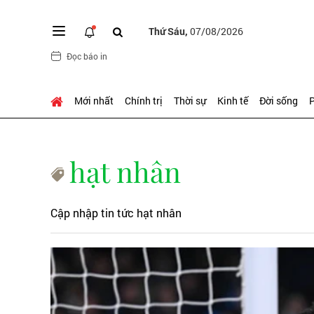
Thứ Sáu,
07/08/2026
Đọc báo in
Mới nhất
Chính trị
Thời sự
Kinh tế
Đời sống
P
hạt nhân
Cập nhập tin tức hạt nhân