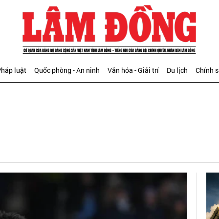
háp luật
Quốc phòng - An ninh
Văn hóa - Giải trí
Du lịch
Chính 