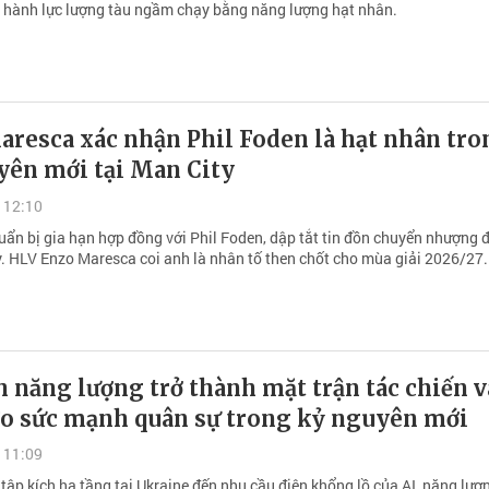
 hành lực lượng tàu ngầm chạy bằng năng lượng hạt nhân.
aresca xác nhận Phil Foden là hạt nhân tro
yên mới tại Man City
 12:10
uẩn bị gia hạn hợp đồng với Phil Foden, dập tắt tin đồn chuyển nhượng 
. HLV Enzo Maresca coi anh là nhân tố then chốt cho mùa giải 2026/27.
 năng lượng trở thành mặt trận tác chiến v
đo sức mạnh quân sự trong kỷ nguyên mới
 11:09
tập kích hạ tầng tại Ukraine đến nhu cầu điện khổng lồ của AI, năng lư