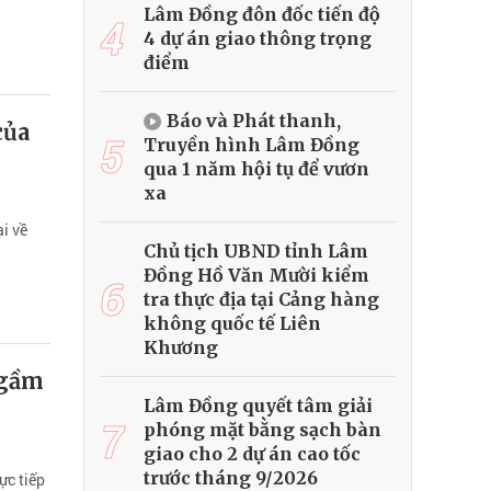
Lâm Đồng đôn đốc tiến độ
4
4 dự án giao thông trọng
điểm
Báo và Phát thanh,
của
5
Truyền hình Lâm Đồng
qua 1 năm hội tụ để vươn
xa
i về
Chủ tịch UBND tỉnh Lâm
Đồng Hồ Văn Mười kiểm
6
tra thực địa tại Cảng hàng
không quốc tế Liên
Khương
ngầm
Lâm Đồng quyết tâm giải
7
phóng mặt bằng sạch bàn
giao cho 2 dự án cao tốc
trước tháng 9/2026
ực tiếp