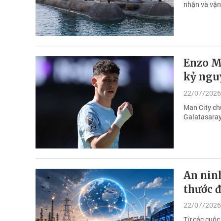
nhận và vận
Enzo M
kỷ ngu
22/07/2026
Man City ch
Galatasaray
An ninh
thước 
22/07/2026
Từ các cuộc 