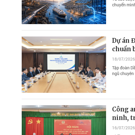
chuyển mình
Dự án 
chuẩn b
18/07/2026
Tập đoàn Dầ
ngũ chuyên 
Công a
ninh, t
16/07/2026