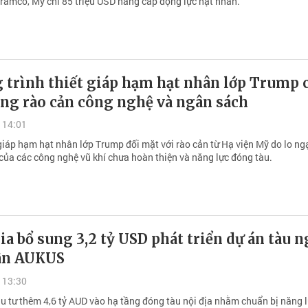
ramco, Mỹ chi 85 triệu USD nâng cấp động lực hạt nhân.
 trình thiết giáp hạm hạt nhân lớp Trump 
ng rào cản công nghệ và ngân sách
 14:01
giáp hạm hạt nhân lớp Trump đối mặt với rào cản từ Hạ viện Mỹ do lo ngạ
 của các công nghệ vũ khí chưa hoàn thiện và năng lực đóng tàu.
ia bổ sung 3,2 tỷ USD phát triển dự án tàu 
ân AUKUS
 13:30
u tư thêm 4,6 tỷ AUD vào hạ tầng đóng tàu nội địa nhằm chuẩn bị năng l