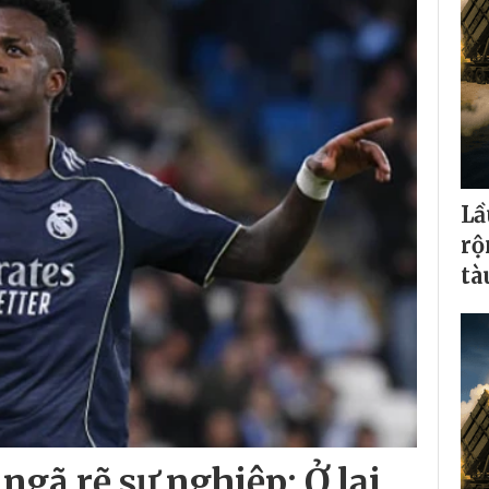
Lầ
rộ
tà
 ngã rẽ sự nghiệp: Ở lại