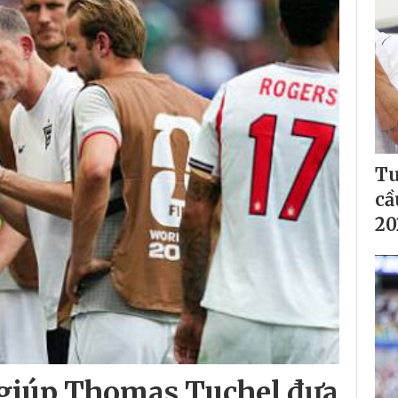
Tu
cầ
20
 giúp Thomas Tuchel đưa