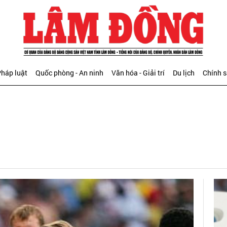
háp luật
Quốc phòng - An ninh
Văn hóa - Giải trí
Du lịch
Chính 