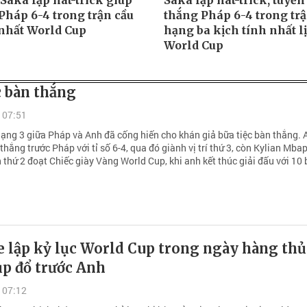
Saka lập hat-trick giúp
Saka lập hat-trick, tuyể
Pháp 6-4 trong trận cầu
thắng Pháp 6-4 trong tr
 nhất World Cup
hạng ba kịch tính nhất l
World Cup
c bàn thắng
 07:51
hạng 3 giữa Pháp và Anh đã cống hiến cho khán giả bữa tiệc bàn thắng. 
thắng trước Pháp với tỉ số 6-4, qua đó giành vị trí thứ 3, còn Kylian Mba
n thứ 2 đoạt Chiếc giày Vàng World Cup, khi anh kết thúc giải đấu với 10
 lập kỷ lục World Cup trong ngày hàng thủ
ụp đổ trước Anh
 07:12