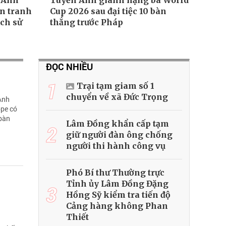
n Anh
Tuyển Anh giành hạng ba World
ận tranh
Cup 2026 sau đại tiệc 10 bàn
ịch sử
thắng trước Pháp
ĐỌC NHIỀU
1
Trại tạm giam số 1
chuyển về xã Đức Trọng
Anh
ppe có
 bàn
Lâm Đồng khẩn cấp tạm
2
giữ người đàn ông chống
người thi hành công vụ
Phó Bí thư Thường trực
Tỉnh ủy Lâm Đồng Đặng
3
Hồng Sỹ kiểm tra tiến độ
Cảng hàng không Phan
Thiết