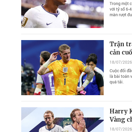
Trong một c
với tỷ số 6
màn rượt đuổ
Trận tr
cản cuố
18/07/2026
Cuộc đối đầ
là bài toán 
quá tải.
Harry 
Vàng ch
18/07/2026