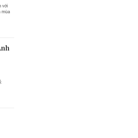
n với
a mùa
Anh
ỷ.