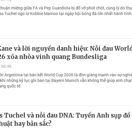
 thuận miệng giữa FA và Pep Guardiola bị đổ vỡ phút chót, cùng lý do th
s Tuchel ngó lơ Kobbie Mainoo tại ngày hội bóng đá lớn nhất hành tinh
ane và lời nguyền danh hiệu: Nỗi đau Worl
26 xóa nhòa vinh quang Bundesliga
 06:46
ước Argentina tại bán kết World Cup 2026 là đòn giáng mạnh vào sự nghi
 khi những kỷ lục ghi bàn tại Bayern Munich vẫn không thể giúp anh chạ
ang quốc tế.
 Tuchel và nỗi đau DNA: Tuyển Anh sụp đổ 
huật hay bản sắc?