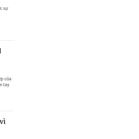
ực sự
.
d
ệp của
m tay
vì