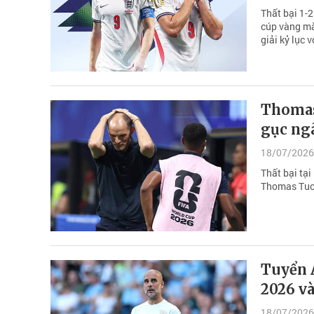
Thất bại 1-2
cúp vàng mà
giải kỷ lục 
Thomas
gục ng
18/07/2026
Thất bại tại
Thomas Tuch
Tuyển 
2026 và
18/07/2026