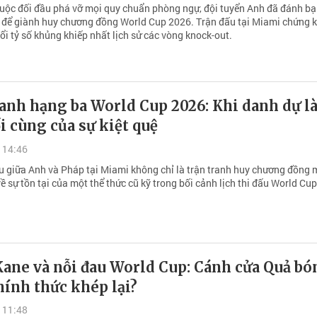
uộc đối đầu phá vỡ mọi quy chuẩn phòng ngự, đội tuyển Anh đã đánh bạ
-4 để giành huy chương đồng World Cup 2026. Trận đấu tại Miami chứng k
i tỷ số khủng khiếp nhất lịch sử các vòng knock-out.
anh hạng ba World Cup 2026: Khi danh dự là
i cùng của sự kiệt quệ
 14:46
u giữa Anh và Pháp tại Miami không chỉ là trận tranh huy chương đồng 
về sự tồn tại của một thể thức cũ kỹ trong bối cảnh lịch thi đấu World Cu
Kane và nỗi đau World Cup: Cánh cửa Quả bó
ính thức khép lại?
 11:48