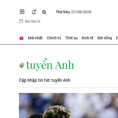
Thứ Sáu,
07/08/2026
Đọc báo in
Mới nhất
Chính trị
Thời sự
Kinh tế
Đời sống
P
tuyển Anh
Cập nhập tin tức tuyển Anh