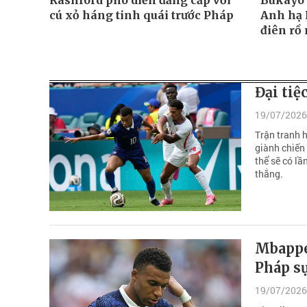
Rashford phô diễn đẳng cấp với
Bukayo 
cú xỏ háng tinh quái trước Pháp
Anh hạ 
điên rồ
Đại tiệ
19/07/2026
Trận tranh 
giành chiến 
thể sẽ có lầ
thắng.
Mbappe
Pháp s
19/07/2026