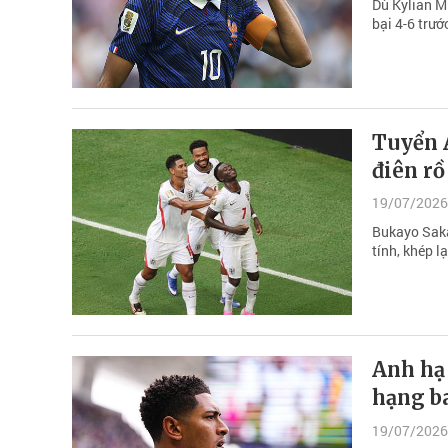
Dù Kylian M
bại 4-6 trư
Tuyển A
điên rồ
19/07/2026
Bukayo Saka
tính, khép 
Anh hạ 
hạng b
19/07/2026