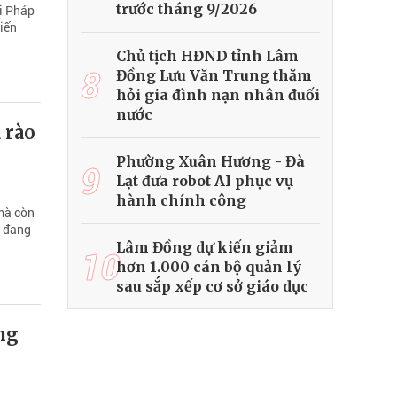
trước tháng 9/2026
i Pháp
iến
Chủ tịch HĐND tỉnh Lâm
8
Đồng Lưu Văn Trung thăm
hỏi gia đình nạn nhân đuối
nước
 rào
Phường Xuân Hương - Đà
9
Lạt đưa robot AI phục vụ
hành chính công
mà còn
p đang
Lâm Đồng dự kiến giảm
10
hơn 1.000 cán bộ quản lý
sau sắp xếp cơ sở giáo dục
ng